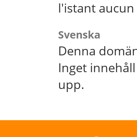
l'istant aucu
Svenska
Denna domän 
Inget innehål
upp.